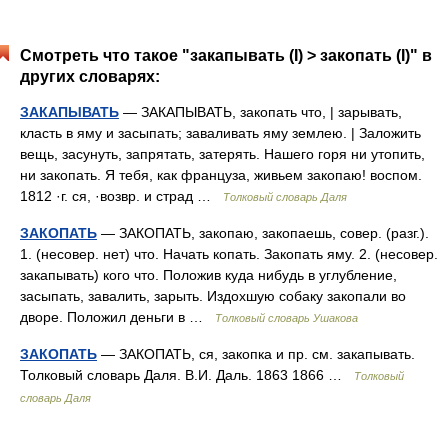
Смотреть что такое "закапывать (I) > закопать (I)" в
других словарях:
ЗАКАПЫВАТЬ
— ЗАКАПЫВАТЬ, закопать что, | зарывать,
класть в яму и засыпать; заваливать яму землею. | Заложить
вещь, засунуть, запрятать, затерять. Нашего горя ни утопить,
ни закопать. Я тебя, как француза, живьем закопаю! воспом.
1812 ·г. ся, ·возвр. и страд …
Толковый словарь Даля
ЗАКОПАТЬ
— ЗАКОПАТЬ, закопаю, закопаешь, совер. (разг.).
1. (несовер. нет) что. Начать копать. Закопать яму. 2. (несовер.
закапывать) кого что. Положив куда нибудь в углубление,
засыпать, завалить, зарыть. Издохшую собаку закопали во
дворе. Положил деньги в …
Толковый словарь Ушакова
ЗАКОПАТЬ
— ЗАКОПАТЬ, ся, закопка и пр. см. закапывать.
Толковый словарь Даля. В.И. Даль. 1863 1866 …
Толковый
словарь Даля