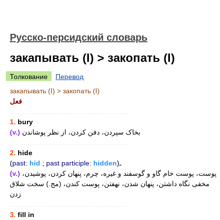
Русско-персидский словарь
закапывать (I) > закопать (I)
Толкование
Перевод
закапывать (I) > закопать (I)
فعل
............................................................
1.
bury
(v.)
بخاک سپردن، دفن کردن، از نظر پوشاندن
............................................................
2.
hide
(
past:
hid
;
past participle:
hidden
)ـ
(v.)
پوست، پوست خام گاو و گوسفند و غیره، چرم، پنهان کردن، پوشیدن،
مخفی نگاه داشتن، پنهان شدن، نهفتن، پوست کندن، (مج.) سخت شلاق
زدن
............................................................
3.
fill in