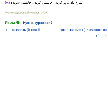
(v.)
شرح دادن، پر کردن، جانشین کردن، جانشین شونده
Русско-персидский словарь
.
2009
.
Игры ⚽
Нужна курсовая?
закапать (I) (св) II
закапываться (I) > закопаться
(I)