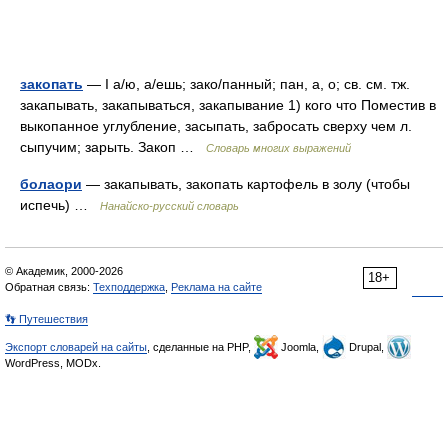
закопать
— I а/ю, а/ешь; зако/панный; пан, а, о; св. см. тж.
закапывать, закапываться, закапывание 1) кого что Поместив в
выкопанное углубление, засыпать, забросать сверху чем л.
сыпучим; зарыть. Закоп …
Словарь многих выражений
болаори
— закапывать, закопать картофель в золу (чтобы
испечь) …
Нанайско-русский словарь
© Академик, 2000-2026
18+
Обратная связь:
Техподдержка
,
Реклама на сайте
👣 Путешествия
Экспорт словарей на сайты
, сделанные на PHP,
Joomla,
Drupal,
WordPress, MODx.