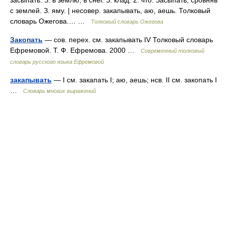
засыпать. З. в землю, в снег. З. клад. 2. что. Засыпать, сровняв
с землей. З. яму. | несовер. закапывать, аю, аешь. Толковый
словарь Ожегова.… …
Толковый словарь Ожегова
Закопать
— сов. перех. см. закапывать IV Толковый словарь
Ефремовой. Т. Ф. Ефремова. 2000 …
Современный толковый
словарь русского языка Ефремовой
закапывать
— I см. закапать I; аю, аешь; нсв. II см. закопать I
…
Словарь многих выражений